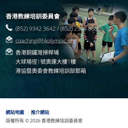
香港教練培訓委員會
(852) 9342 3642 / (852) 2504 8560
coaching@hkolympic.org
香港銅鑼灣掃桿埔
大球場徑1號奧運大樓1樓
港協暨奧委會教練培訓部郵箱
網站地圖
推介網站
版權所有 ©
2026
香港教練培訓委員會