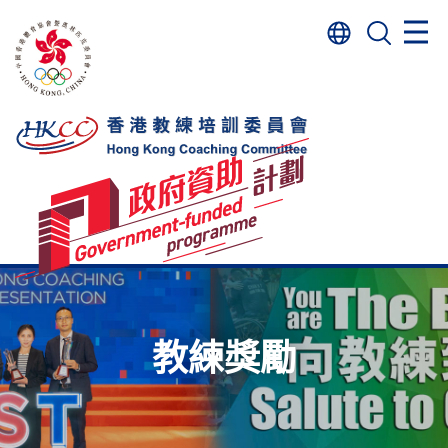
跳
搜
至
尋
主
要
內
容
教練獎勵