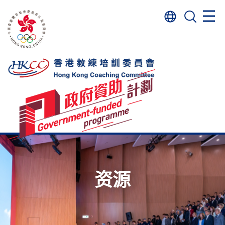
跳
搜
至
寻
主
要
内
容
资源